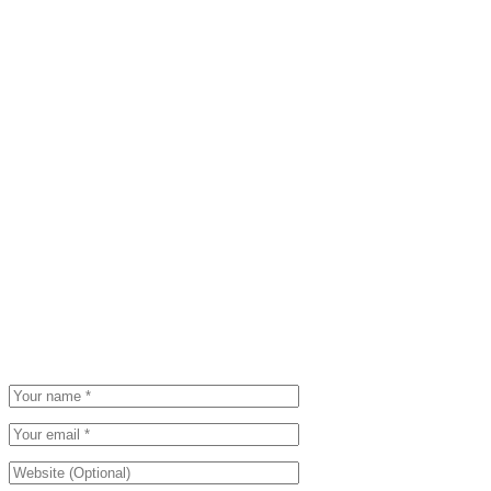
そして次回は12月6日～8日の期間に同じくビッグサイトにて開催さ
れる『新ものづくり・新サービス展』にも出展することがきまって
います。
さらにパワーアップにて参加しますので、お越しの際は是非当社ブ
ースにお立ち寄りください！
Be the first to post a comment.
Leave a Comment
Please be polite. We appreciate that.
Your email address will not be published and required fields are marked.